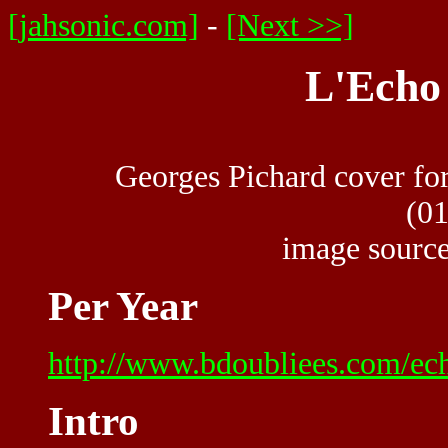
[jahsonic.com]
-
[Next >>]
L'Echo
Georges Pichard cover f
(01
image sourc
Per Year
http://www.bdoubliees.com/ec
Intro