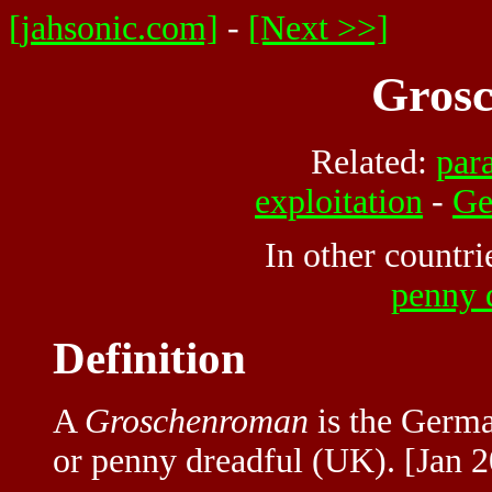
[jahsonic.com]
-
[Next >>]
Gros
Related:
para
exploitation
-
Ge
In other countri
penny 
Definition
A
Groschenroman
is the Germa
or penny dreadful (UK). [Jan 