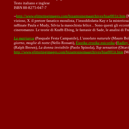
Testo italiano e inglese
ISBN 88-8275-047-7
--
http://www.glitteringimages.com/bizarresinemaarchives/biar001it.htm
[M
vizioso, X. il pretore fanatico moralista, l’insoddisfatta Kay e la misterios
raffinate Paula e Mudy, Silvia la masochista felice... Sono questi gli eccen
cineromanzo. Le teorie di Krafft-Ebing, le fantasie di Sade, le analisi di Fr
La matriarca
(Pasquale Festa Campanile),
L’assoluto naturale
(Mauro Bol
giorno, moglie di notte
(Nello Rossati),
Esotika erotika psicotika
(
Radley
(Ralph Brown),
La donna invisibile
(Paolo Spinola),
Top sensation
(Ottavi
http://www.glitteringimages.com/bizarresinemaarchives/biar001it.htm
[M