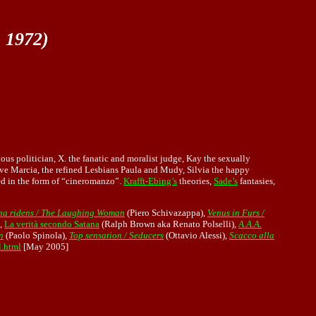
- 1972)
us politician, X. the fanatic and moralist judge, Kay the sexually
ssive Marcia, the refined Lesbians Paula and Mudy, Silvia the happy
red in the form of “cineromanzo”.
Krafft-Ebing’s
theories,
Sade’s
fantasies,
na ridens / The Laughing Woman
(Piero Schivazappa),
Venus in Furs /
,
La verità secondo Satana
(Ralph Brown aka Renato Polselli),
A.A.A.
n
(Paolo Spinola),
Top sensation / Seducers
(Ottavio Alessi),
Scacco alla
l.html
[May 2005]