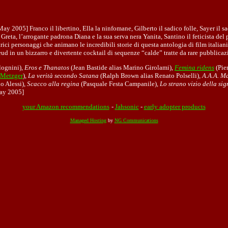
ay 2005] Franco il libertino, Ella la ninfomane, Gilberto il sadico folle, Sayer il 
a Greta, l’arrogante padrona Diana e la sua serva nera Yanita, Santino il feticista de
trici personaggi che animano le incredibili storie di questa antologia di film italia
eud in un bizzarro e divertente cocktail di sequenze “calde” tratte da rare pubblicazi
ognini),
Eros e Thanatos
(Jean Bastide alias Marino Girolami),
Femina ridens
(Pie
 Metzger
),
La verità secondo Satana
(Ralph Brown alias Renato Polselli),
A.A.A. Ma
o Alessi),
Scacco alla regina
(Pasquale Festa Campanile),
Lo strano vizio della si
ay 2005]
your Amazon recommendations
-
Jahsonic
-
early adopter products
Managed Hosting
by
NG Communications