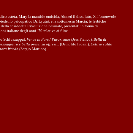
sadico esteta, Mary la mantide omicida, Ahmed il dissoluto, X. l’onorevole
l piede, lo psicopatico Dr. Lyutak e la sottomessa Marcia, le lesbiche
ni della cosiddetta Rivoluzione Sessuale, presentati in forma di
oni italiane degli anni ‘70 relative ai film:
ro Schivazappa),
Venus in Furs / Paroxismus
(Jess Franco),
Bella di
ssaggiatrice bella presenza offresi...
(Demofilo Fidani),
Delirio caldo
gnora Wardh
(Sergio Martino)... --