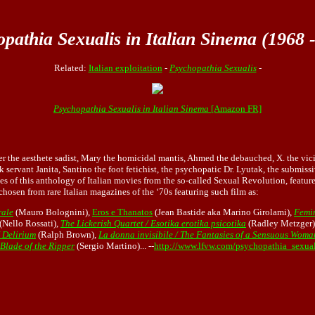
pathia Sexualis in Italian Sinema (1968 
Related:
Italian exploitation
-
Psychopathia Sexualis
-
Psychopathia Sexualis in Italian Sinema
[Amazon FR]
r the aesthete sadist, Mary the homicidal mantis, Ahmed the debauched, X. the vicio
ck servant Janita, Santino the foot fetichist, the psychopatic Dr. Lyutak, the submi
ries of this anthology of Italian movies from the so-called Sexual Revolution, featu
chosen from rare Italian magazines of the ‘70s featuring such film as:
rale
(Mauro Bolognini),
Eros e Thanatos
(Jean Bastide aka Marino Girolami),
Femi
(Nello Rossati),
The Lickerish Quartet / Esotika erotika psicotika
(Radley Metzger)
/ Delirium
(Ralph Brown),
La donna invisibile / The Fantasies of a Sensuous Woma
 Blade of the Ripper
(Sergio Martino)... --
http://www.lfvw.com/psychopathia_sexua