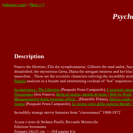
[jahsonic.com]
-
[Next >>]
Psycho
Description
Franco the libertine, Ella the nymphomaniac, Gilberto the mad sadist, Saye
dissatisfied, the mysterious Greta, Diana the arrogant mistress and her bla
masochist... These are the eccentric characters enliving the incredible sto
Freud’s
analyses in a bizarre and entertaining cocktail of “hot” sequences 
La matriarca / The Libertine
(Pasquale Festa Campanile),
L’assoluto natu
Paroxismus
(Jess Franco),
Bella di giorno, moglie di notte / Wife by Night
Massaggiatrice bella presenza offresi...
(Demofilo Fidani),
Delirio caldo 
regina
(Pasquale Festa Campanile),
Lo strano vizio della signora Wardh /
Incredibly strange movie fantasies from “cineromanzi” 1968-1972
A cura e testo di Stefano Piselli, Riccardo Morrocchi
Edizione brossurata
Formato 24x31 cm. — 104 pagine b/n