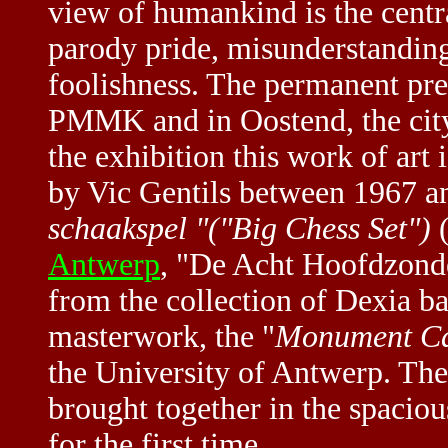
view of humankind is the centr
parody pride, misunderstanding
foolishness. The permanent pres
PMMK and in Oostend, the city 
the exhibition this work of art
by Vic Gentils between 1967 a
schaakspel "("Big Chess Set")
(
Antwerp
, "De Acht Hoofdzonde
from the collection of Dexia b
masterwork, the "
Monument Ca
the University of Antwerp. Th
brought together in the spaci
for the first time.